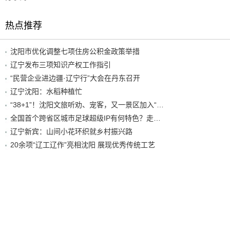
热点推荐
沈阳市优化调整七项住房公积金政策举措
辽宁发布三项知识产权工作指引
“民营企业进边疆·辽宁行”大会在丹东召开
辽宁沈阳：水稻种植忙
“38+1”！沈阳文旅听劝、宠客，又一景区加入“东北超”优惠名单！
全国首个跨省区城市足球超级IP有何特色？走进沈阳现场去看看
辽宁新宾：山间小花环织就乡村振兴路
20余项“辽工辽作”亮相沈阳 展现优秀传统工艺