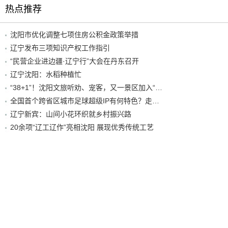
热点推荐
沈阳市优化调整七项住房公积金政策举措
辽宁发布三项知识产权工作指引
“民营企业进边疆·辽宁行”大会在丹东召开
辽宁沈阳：水稻种植忙
“38+1”！沈阳文旅听劝、宠客，又一景区加入“东北超”优惠名单！
全国首个跨省区城市足球超级IP有何特色？走进沈阳现场去看看
辽宁新宾：山间小花环织就乡村振兴路
20余项“辽工辽作”亮相沈阳 展现优秀传统工艺