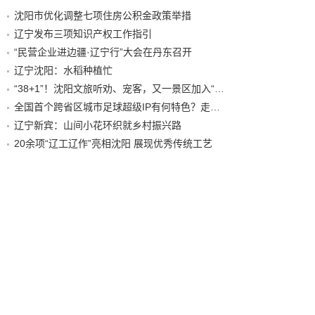
沈阳市优化调整七项住房公积金政策举措
辽宁发布三项知识产权工作指引
“民营企业进边疆·辽宁行”大会在丹东召开
辽宁沈阳：水稻种植忙
“38+1”！沈阳文旅听劝、宠客，又一景区加入“东北超”优惠名单！
全国首个跨省区城市足球超级IP有何特色？走进沈阳现场去看看
辽宁新宾：山间小花环织就乡村振兴路
20余项“辽工辽作”亮相沈阳 展现优秀传统工艺