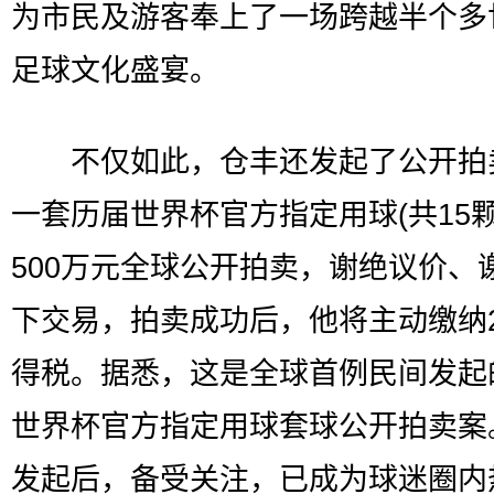
为市民及游客奉上了一场跨越半个多
足球文化盛宴。
不仅如此，仓丰还发起了公开拍
一套历届世界杯官方指定用球(共15颗
500万元全球公开拍卖，谢绝议价、
下交易，拍卖成功后，他将主动缴纳2
得税。据悉，这是全球首例民间发起
世界杯官方指定用球套球公开拍卖案
发起后，备受关注，已成为球迷圈内