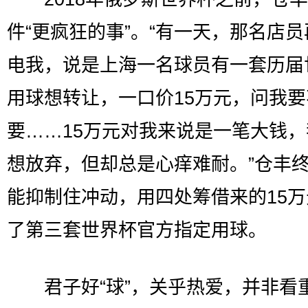
件“更疯狂的事”。“有一天，那名店
电我，说是上海一名球员有一套历届
用球想转让，一口价15万元，问我要
要……15万元对我来说是一笔大钱
想放弃，但却总是心痒难耐。”仓丰
能抑制住冲动，用四处筹借来的15
了第三套世界杯官方指定用球。
君子好“球”，关乎热爱，并非看