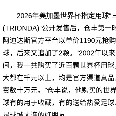
2026年美加墨世界杯指定用球“
(TRIONDA)”公开发售后，仓丰第一
阿迪达斯官方平台以单价1190元抢购
球，后来又追加了2颗。“2002年以来
间，我一共购买了近百颗世界杯用球
大都在千元以上，均是官方渠道真品
费数十万元。”仓丰说，他购买的世
球有的用于收藏，有的送给热爱足球
足球城大连的好朋友。