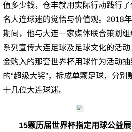
值多少钱，仓丰就用实际行动践行了
名大连球迷的觉悟与价值观。2018
期间，他与大连一家媒体联合策划组
系列宣传大连足球及足球文化的活动
金购入的那套世界杯用球作为活动抽
的“超级大奖”，拆成单颗足球，分别
十几位大连球迷。
15颗历届世界杯指定用球公益展