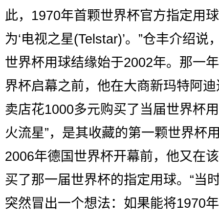
此，1970年首颗世界杯官方指定用
为‘电视之星(Telstar)’。”仓丰介绍
世界杯用球结缘始于2002年。那一
界杯启幕之前，他在大商新玛特阿迪
卖店花1000多元购买了当届世界杯用
火流星”，是其收藏的第一颗世界杯
2006年德国世界杯开幕前，他又在
买了那一届世界杯的指定用球。“当
突然冒出一个想法：如果能将1970