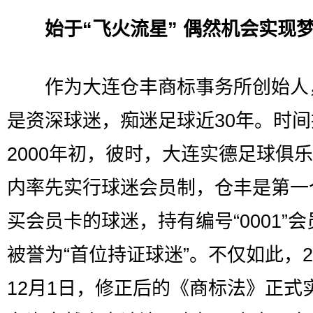
始于“飞火流星” 偶然机会实现
作为大连仓丰商标事务所创始人
是资深球迷，痴迷足球近30年。时间
2000年初，彼时，大连实德足球俱
内率先实行球迷会员制，仓丰是第一
买会员卡的球迷，持有编号“0001”
被誉为“首位持证球迷”。不仅如此，2
12月1日，修正后的《商标法》正式