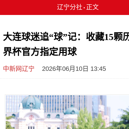
辽宁分社
正文
•
大连球迷追“球”记：收藏15颗
界杯官方指定用球
中新网辽宁
2026年06月10日 13:45