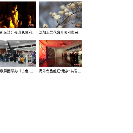
沈阳新玩法：夜游总督府，当一回“赴宴者”
沈阳玉兰花盛开吸引市民打卡
辽宁歌舞团举办《古色·国宝辽宁》排练开放日活动
海外台胞赴辽“走亲” 共誓“和平初心”