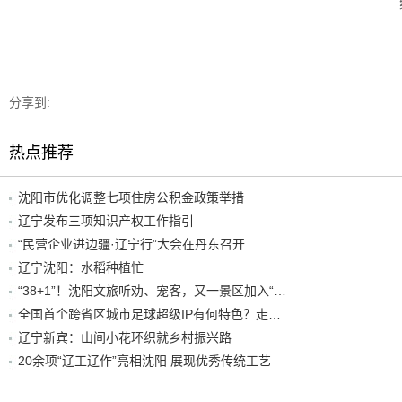
分享到:
热点推荐
沈阳市优化调整七项住房公积金政策举措
辽宁发布三项知识产权工作指引
“民营企业进边疆·辽宁行”大会在丹东召开
辽宁沈阳：水稻种植忙
“38+1”！沈阳文旅听劝、宠客，又一景区加入“东北超”优惠名单！
全国首个跨省区城市足球超级IP有何特色？走进沈阳现场去看看
辽宁新宾：山间小花环织就乡村振兴路
20余项“辽工辽作”亮相沈阳 展现优秀传统工艺