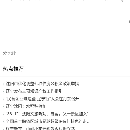
分享到:
热点推荐
沈阳市优化调整七项住房公积金政策举措
辽宁发布三项知识产权工作指引
“民营企业进边疆·辽宁行”大会在丹东召开
辽宁沈阳：水稻种植忙
“38+1”！沈阳文旅听劝、宠客，又一景区加入“东北超”优惠名单！
全国首个跨省区城市足球超级IP有何特色？走进沈阳现场去看看
辽宁新宾：山间小花环织就乡村振兴路