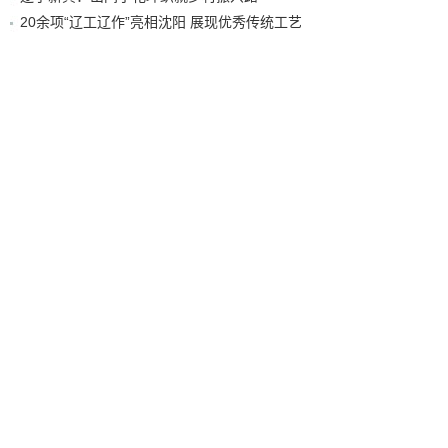
20余项“辽工辽作”亮相沈阳 展现优秀传统工艺