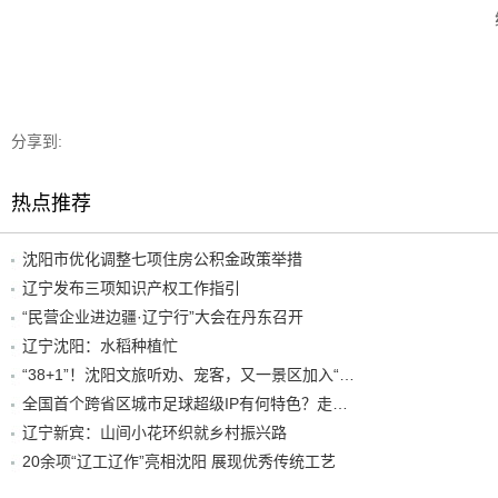
分享到:
热点推荐
沈阳市优化调整七项住房公积金政策举措
辽宁发布三项知识产权工作指引
“民营企业进边疆·辽宁行”大会在丹东召开
辽宁沈阳：水稻种植忙
“38+1”！沈阳文旅听劝、宠客，又一景区加入“东北超”优惠名单！
全国首个跨省区城市足球超级IP有何特色？走进沈阳现场去看看
辽宁新宾：山间小花环织就乡村振兴路
20余项“辽工辽作”亮相沈阳 展现优秀传统工艺