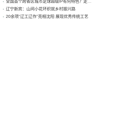
全国首个跨省区城市足球超级IP有何特色？走进沈阳现场去看看
辽宁新宾：山间小花环织就乡村振兴路
20余项“辽工辽作”亮相沈阳 展现优秀传统工艺