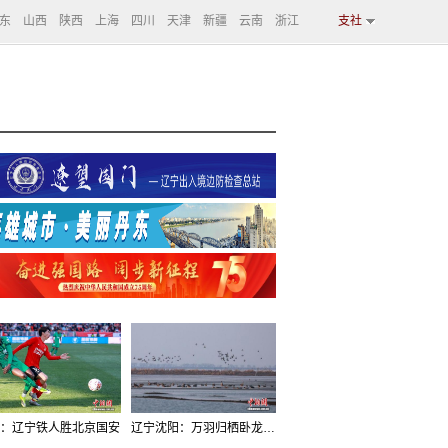
东
山西
陕西
上海
四川
天津
新疆
云南
浙江
支社
：辽宁铁人胜北京国安
辽宁沈阳：万羽归栖卧龙湖看群鸟齐飞