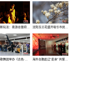
沈阳新玩法：夜游总督府，当一回“赴宴者”
沈阳玉兰花盛开吸引市民打卡
辽宁歌舞团举办《古色·国宝辽宁》排练开放日活动
海外台胞赴辽“走亲” 共誓“和平初心”