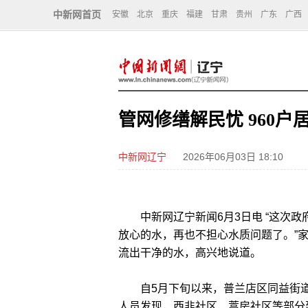
中新网首页
安徽
北京
重庆
福建
甘肃
贵州
广东
广西
管网修缮解民忧 960户
中新网辽宁
2026年06月03日 18:10
中新网辽宁新闻6月3日电 “这次政
放心的水，再也不担心水质问题了。”
流出干净的水，高兴地说道。
自5月下旬以来，普兰店区同益街道
人员发现，西韭社区、蒿房社区等部分