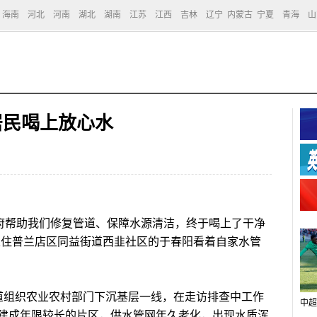
海南
河北
河南
湖北
湖南
江苏
江西
吉林
辽宁
内蒙古
宁夏
青海
山
居民喝上放心水
府帮助我们修复管道、保障水源清洁，终于喝上了干净
家住普兰店区同益街道西韭社区的于春阳看着自家水管
组织农业农村部门下沉基层一线，在走访排查中工作
中超
建成年限较长的片区，供水管网年久老化，出现水质浑