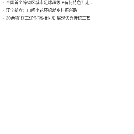
全国首个跨省区城市足球超级IP有何特色？走进沈阳现场去看看
辽宁新宾：山间小花环织就乡村振兴路
20余项“辽工辽作”亮相沈阳 展现优秀传统工艺