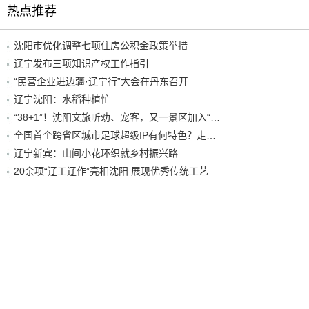
热点推荐
沈阳市优化调整七项住房公积金政策举措
辽宁发布三项知识产权工作指引
“民营企业进边疆·辽宁行”大会在丹东召开
辽宁沈阳：水稻种植忙
“38+1”！沈阳文旅听劝、宠客，又一景区加入“东北超”优惠名单！
全国首个跨省区城市足球超级IP有何特色？走进沈阳现场去看看
辽宁新宾：山间小花环织就乡村振兴路
20余项“辽工辽作”亮相沈阳 展现优秀传统工艺