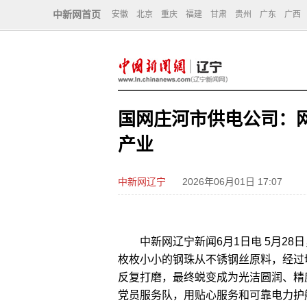
中新网首页
安徽
北京
重庆
福建
甘肃
贵州
广东
广西
国网庄河市供电公司：网
产业
中新网辽宁
2026年06月01日 17:07
中新网辽宁新闻6月1日电 5月28
枚枚小小的钢珠从不锈钢丝原料，经过
反复打磨，最终蜕变成为光洁圆润、精
党员服务队，用贴心服务和可靠电力护