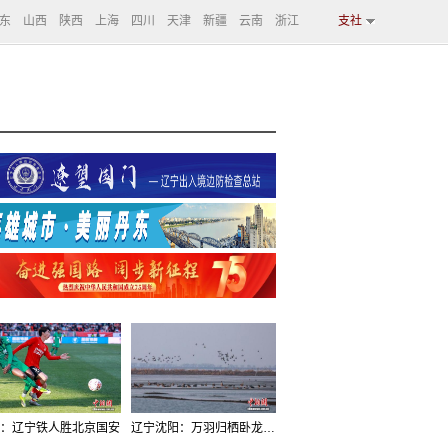
东
山西
陕西
上海
四川
天津
新疆
云南
浙江
支社
：辽宁铁人胜北京国安
辽宁沈阳：万羽归栖卧龙湖看群鸟齐飞