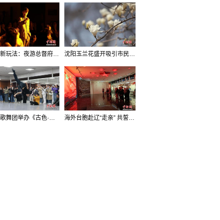
沈阳新玩法：夜游总督府，当一回“赴宴者”
沈阳玉兰花盛开吸引市民打卡
辽宁歌舞团举办《古色·国宝辽宁》排练开放日活动
海外台胞赴辽“走亲” 共誓“和平初心”