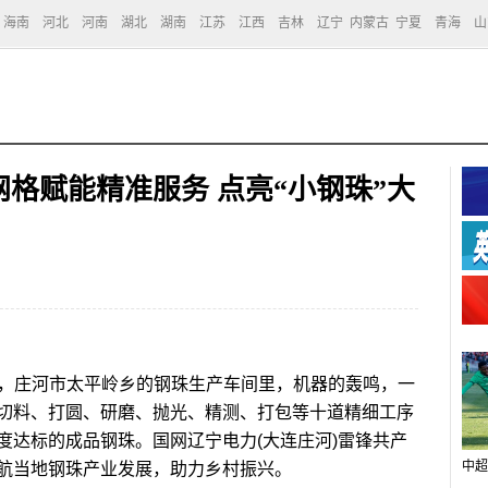
海南
河北
河南
湖北
湖南
江苏
江西
吉林
辽宁
内蒙古
宁夏
青海
山
格赋能精准服务 点亮“小钢珠”大
日，庄河市太平岭乡的钢珠生产车间里，机器的轰鸣，一
切料、打圆、研磨、抛光、精测、打包等十道精细工序
度达标的成品钢珠。国网辽宁电力(大连庄河)雷锋共产
中超
航当地钢珠产业发展，助力乡村振兴。