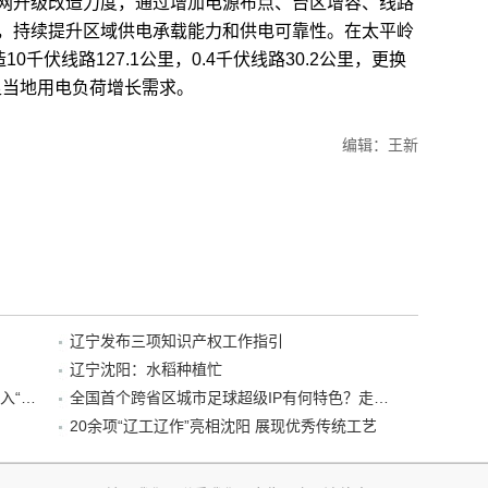
升级改造力度，通过增加电源布点、台区增容、线路
，持续提升区域供电承载能力和供电可靠性。在太平岭
0千伏线路127.1公里，0.4千伏线路30.2公里，更换
满足当地用电负荷增长需求。
编辑：王新
辽宁发布三项知识产权工作指引
辽宁沈阳：水稻种植忙
“38+1”！沈阳文旅听劝、宠客，又一景区加入“东北超”优惠名单！
全国首个跨省区城市足球超级IP有何特色？走进沈阳现场去看看
20余项“辽工辽作”亮相沈阳 展现优秀传统工艺