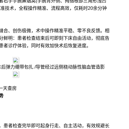
者右手手腕鼻烟窝(手腕背外侧、拇指根部三角形浅凹
精准技术，全程操作精准、流程高效，仅耗时20余分钟
合、创伤极微，术中操作精准平稳、零不良反馈。相
分鲜明：患者检查结束后可即刻下床自由活动，彻底告
患者诊疗体验，同时有效加快术后恢复进度。
术后弹力绷带包扎 /导管经过远侧桡动脉性脑血管造影
第一天查房
势
患者检查完毕即可起身行走、自主活动，有效规避长