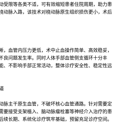
动受限等各类不适，可有效缩短患者住院周期，助力患
桡动脉入路，该技术对桡动脉原生组织损伤更小，术后
，血管内压力更低，术中止血操作简单、高效稳妥，
不良问题发生率。同时人体手部血管侧支循环十分丰
能、不影响手部正常活动，整体诊疗安全性、稳定性远
道
脉主干原生血管，不破坏核心血管通路。针对需要定
需要接受支架植入、脑动脉瘤栓塞等神经介入治疗的患
后续长期、系统化诊疗筑牢基础，预留充足诊疗空间。