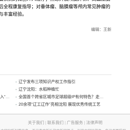
后全程康复指导；对垂体瘤、脑膜瘤等颅内常见肿瘤的
与丰富经验。
编辑：王新
辽宁发布三项知识产权工作指引
辽宁沈阳：水稻种植忙
“38+1”！沈阳文旅听劝、宠客，又一景区加入“东北超”优惠名单！
全国首个跨省区城市足球超级IP有何特色？走进沈阳现场去看看
20余项“辽工辽作”亮相沈阳 展现优秀传统工艺
关于我们
|
联系我们
|
广告服务
|
法律声明