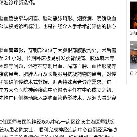
精准诊疗新选择。
血管狭窄与闭塞、脑动静脉畸形、烟雾病、明确缺血
公认权威诊断标准，也是神经介入手术术前评估的核心
血管造影，穿刺部位位于大腿根部腹股沟处，术后需
 24 小时。长期卧床极易引发腰背酸痛、肢体麻木等
困难等问题，还存在穿刺出血、局部血肿、血栓形成等
疾病患者、肥胖人群及长期服用抗凝药物的患者，对传
切实破解传统术式弊端、贴合特殊患者诊疗需求，进一
宁方大总医院神经疾病中心梁勇主任在中心成立之初，
先推广远侧桡动脉入路脑血管造影技术，从源头减少穿
主任医师与医院神经疾病中心一病区徐庆主治医师默契
血管病患者陈女士，顺利完成神经疾病中心首例经远桡动