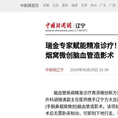
中新网首页
安徽
北京
重庆
福建
甘肃
贵州
广东
广西
瑞金专家赋能精准诊疗
烟窝微创脑血管造影术
中新网辽宁
2026年05月29日 15:39
脑血管疾病精准诊疗再添微创新方案
外科胡锦清副主任医师携手辽宁方大总
(手腕鼻烟窝微创)脑血管造影术。该
术后无需卧床制动，可即刻下地行走，