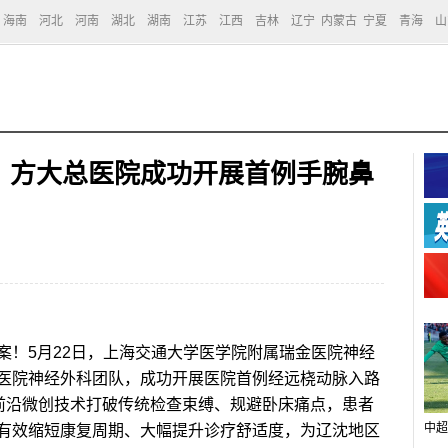
海南
河北
河南
湖北
湖南
江苏
江西
吉林
辽宁
内蒙古
宁夏
青海
山
！方大总医院成功开展首例手腕鼻
！5月22日，上海交通大学医学院附属瑞金医院神经
医院神经外科团队，成功开展医院首例经远桡动脉入路
项前沿微创技术打破传统检查束缚、规避卧床痛点，患者
中超
有效缩短康复周期、大幅提升诊疗舒适度，为辽沈地区