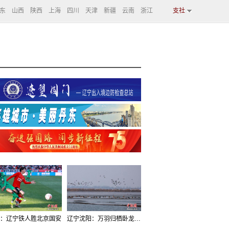
东
山西
陕西
上海
四川
天津
新疆
云南
浙江
支社
：辽宁铁人胜北京国安
辽宁沈阳：万羽归栖卧龙湖看群鸟齐飞