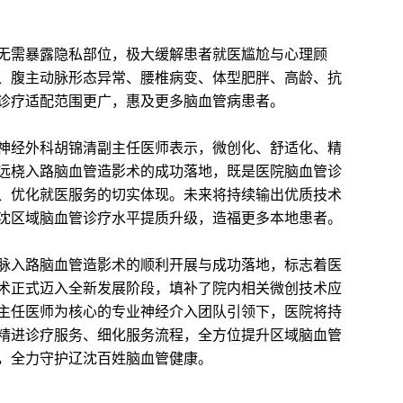
需暴露隐私部位，极大缓解患者就医尴尬与心理顾
、腹主动脉形态异常、腰椎病变、体型肥胖、高龄、抗
诊疗适配范围更广，惠及更多脑血管病患者。
经外科胡锦清副主任医师表示，微创化、舒适化、精
远桡入路脑血管造影术的成功落地，既是医院脑血管诊
、优化就医服务的切实体现。未来将持续输出优质技术
沈区域脑血管诊疗水平提质升级，造福更多本地患者。
入路脑血管造影术的顺利开展与成功落地，标志着医
术正式迈入全新发展阶段，填补了院内相关微创技术应
主任医师为核心的专业神经介入团队引领下，医院将持
精进诊疗服务、细化服务流程，全方位提升区域脑血管
，全力守护辽沈百姓脑血管健康。