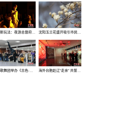
沈阳新玩法：夜游总督府，当一回“赴宴者”
沈阳玉兰花盛开吸引市民打卡
辽宁歌舞团举办《古色·国宝辽宁》排练开放日活动
海外台胞赴辽“走亲” 共誓“和平初心”