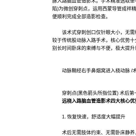
脉入路脑血管造影术。手术精准选取患
陷)为微创穿刺点，运用西蒙导管成袢
便顺利完成全部造影检查。
该术式穿刺创口仅针眼大小，无需缝
较于传统股动脉入路手术，核心优势十
别长时间卧床的束缚与不便，极大提升
动脉鞘经右手鼻烟窝进入桡动脉 /
穿刺点(黑色箭头所指位置) 术后
远桡入路脑血管造影术四大核心优
1. 恢复快速，舒适度大幅提升
术后无需肢体约束、无需卧床静养，