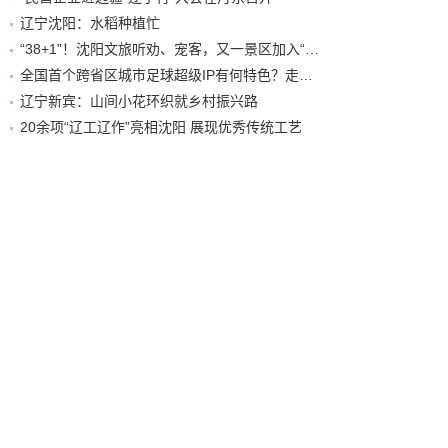
辽宁沈阳：水稻种植忙
“38+1”！沈阳文旅听劝、宠客，又一景区加入“东北超”优惠名单！
全国首个跨省区城市足球超级IP有何特色？走进沈阳现场去看看
辽宁新宾：山间小花环织就乡村振兴路
20余项“辽工辽作”亮相沈阳 展现优秀传统工艺