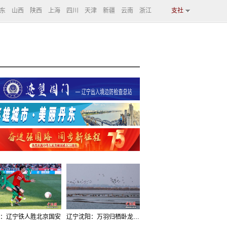
东
山西
陕西
上海
四川
天津
新疆
云南
浙江
支社
：辽宁铁人胜北京国安
辽宁沈阳：万羽归栖卧龙湖看群鸟齐飞