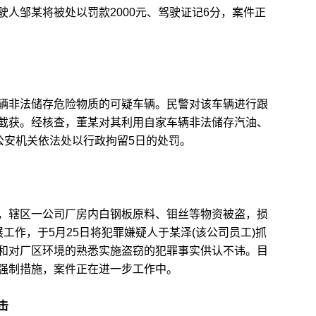
人邹某将被处以罚款2000元、驾驶证记6分，案件正
非法储存危险物质的可疑车辆。民警对该车辆进行跟
截获。经核查，董某对其利用自家车辆非法储存汽油、
公安机关依法处以行政拘留5日的处罚。
辖区一公司厂房内白钢板原料、钼丝等物资被盗，损
工作，于5月25日将犯罪嫌疑人于某泽(该公司员工)抓
和对厂区环境的熟悉实施盗窃的犯罪事实供认不讳。目
强制措施，案件正在进一步工作中。
击