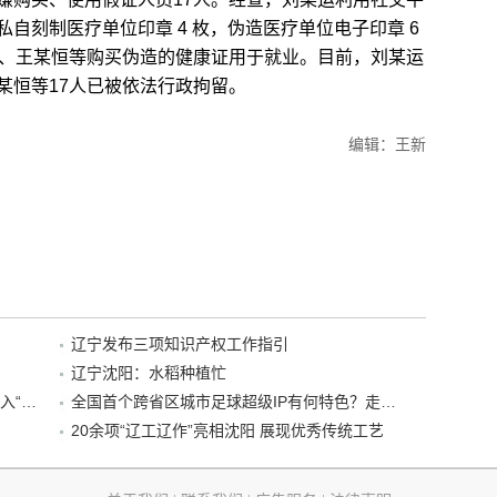
自刻制医疗单位印章 4 枚，伪造医疗单位电子印章 6
某、王某恒等购买伪造的健康证用于就业。目前，刘某运
某恒等17人已被依法行政拘留。
编辑：王新
辽宁发布三项知识产权工作指引
辽宁沈阳：水稻种植忙
“38+1”！沈阳文旅听劝、宠客，又一景区加入“东北超”优惠名单！
全国首个跨省区城市足球超级IP有何特色？走进沈阳现场去看看
20余项“辽工辽作”亮相沈阳 展现优秀传统工艺