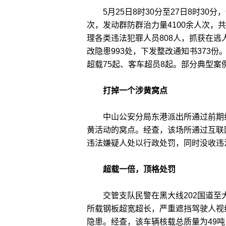
5月25日8时30分至27日8时30分
次，发动群防群治力量4100余人次，
理各类违法犯罪人员808人，抓获在逃人
改隐患993处，下发整改通知书373份
超载75起、客车超员8起。部分典型案
打掉一个涉黄窝点
中山公安分局东港派出所通过前期线
黄活动的窝点。经查，该场所通过互联
违法嫌疑人处以行政处罚，同时没收违
超载一倍，顶格处罚
交管支队民警在黑大线202国道至
所载钢板超宽超长，严重遮挡驾驶人视
隐患。经查，该车辆核载总质量为49吨，