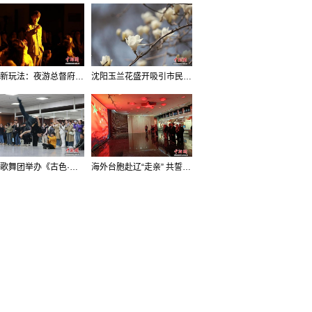
沈阳新玩法：夜游总督府，当一回“赴宴者”
沈阳玉兰花盛开吸引市民打卡
辽宁歌舞团举办《古色·国宝辽宁》排练开放日活动
海外台胞赴辽“走亲” 共誓“和平初心”