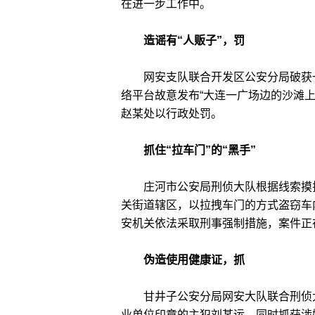
在进一步工作中。
造谣有“人贩子”，罚
网安支队联合开发区公安分局破获一
络平台故意发布“大连一广场边的沙滩
赵某处以行政处罚。
抓住“拉车门”的“黑手”
庄河市公安局刑侦大队根据线索摸排
关街道辖区，以拉拽车门的方式盗窃车内
安机关依法采取刑事强制措施，案件正
伪造使用健康证，抓
甘井子公安分局网安大队联合刑侦大
业单位印章的主犯刘某运，同时抓获涉