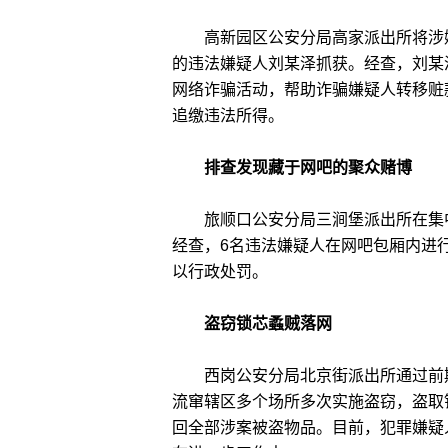
高新园区公安分局高家派出所将涉嫌
的违法嫌疑人刘某泽抓获。经查，刘某
网络诈骗活动，帮助诈骗嫌疑人转移赃款
追缴违法所得。
排查发现藏于网吧的聚众赌博
旅顺口公安分局三涧堡派出所在集中
经查，6名违法嫌疑人在网吧包厢内进行
以行政处罚。
盗窃锁芯蟊贼落网
西岗公安分局北京街派出所通过前期
流窜辖区多个场所多次实施盗窃，盗取
回全部涉案被盗物品。目前，犯罪嫌疑