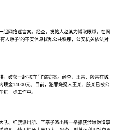
起网络谣言案。经查，发帖人赵某为博取眼球，在网
上有人贩子”的不实信息扰乱公共秩序，公安机关依法对
，破获一起“拉车门”盗窃案。经查，王某、殷某在城
现金14000元。目前，犯罪嫌疑人王某、殷某已被公
在进一步工作中。
队、红旗派出所、辛寨子派出所一举抓获涉嫌伪造事
嫌购买、使用假证人员17人。经查，刘某运利用社交平