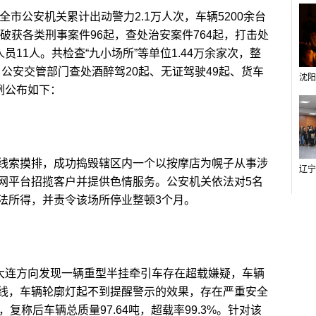
，全市公安机关累计出动警力2.1万人次，车辆5200余台
共破获各类刑事案件96起，查处治安案件764起，打击处
员11人。共检查“九小场所”等单位1.44万余家次，整
。公安交管部门查处酒醉驾20起、无证驾驶49起、货车
例公布如下：
索摸排，成功捣毁辖区内一个以按摩店为幌子从事涉
网平台招揽客户并提供色情服务。公安机关依法对5名
法所得，并责令该场所停业整顿3个月。
大连方向发现一辆重型半挂牵引车存在超载嫌疑，车辆
线，车辆轮廓灯起不到提醒警示的效果，存在严重安全
复称后车辆总质量97.64吨，超载率99.3%。针对该