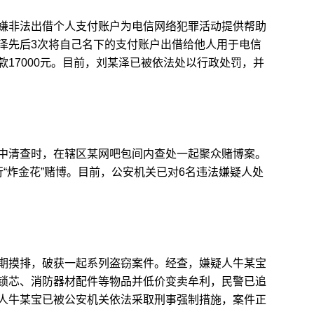
非法出借个人支付账户为电信网络犯罪活动提供帮助
泽先后3次将自己名下的支付账户出借给他人用于电信
17000元。目前，刘某泽已被依法处以行政处罚，并
清查时，在辖区某网吧包间内查处一起聚众赌博案。
“炸金花”赌博。目前，公安机关已对6名违法嫌疑人处
摸排，破获一起系列盗窃案件。经查，嫌疑人牛某宝
锁芯、消防器材配件等物品并低价变卖牟利，民警已追
人牛某宝已被公安机关依法采取刑事强制措施，案件正