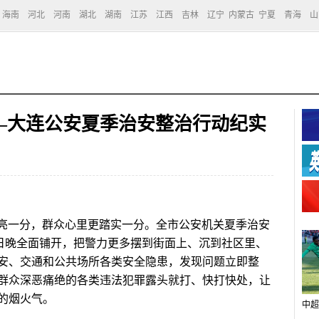
海南
河北
河南
湖北
湖南
江苏
江西
吉林
辽宁
内蒙古
宁夏
青海
山
—大连公安夏季治安整治行动纪实
亮一分，群众心里更踏实一分。全市公安机关夏季治安
5日晚全面铺开，把警力更多摆到街面上、沉到社区里、
安、交通和公共场所各类安全隐患，发现问题立即整
群众深恶痛绝的各类违法犯罪露头就打、快打快处，让
的烟火气。
中超