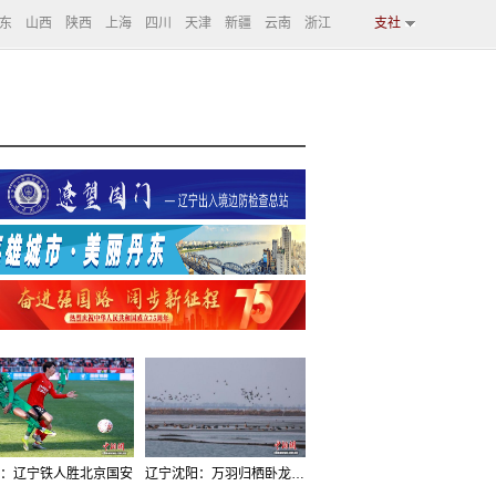
东
山西
陕西
上海
四川
天津
新疆
云南
浙江
支社
：辽宁铁人胜北京国安
辽宁沈阳：万羽归栖卧龙湖看群鸟齐飞