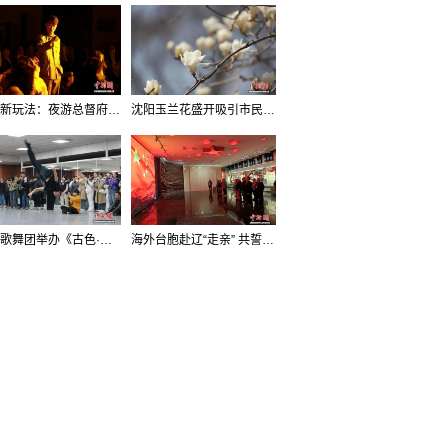
沈阳新玩法：夜游总督府，当一回“赴宴者”
沈阳玉兰花盛开吸引市民打卡
辽宁歌舞团举办《古色·国宝辽宁》排练开放日活动
海外台胞赴辽“走亲” 共誓“和平初心”