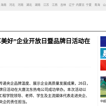
海南
河北
河南
湖北
湖南
江苏
江西
吉林
辽宁
内蒙古
宁夏
青海
山
享美好”企业开放日暨品牌日活动在
传递央企品牌温度、展示企业高质量发展成果，26日，
牌日活动在大唐沈东热电公司成功举办。本次活动以
阳工程学院领导、老师、学生及主流媒体代表走进央企、
中超
央企的责任担当。