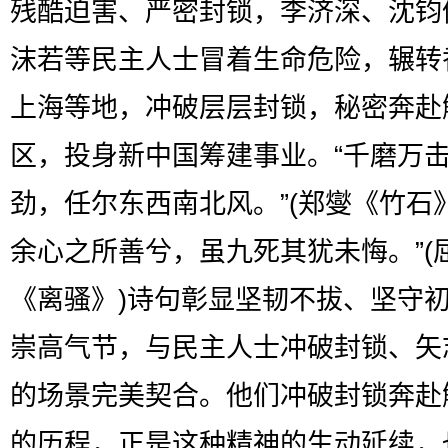
残酷迫害、严密封锁，李济深、沈钧
沫若等民主人士冒着生命危险，辗转
上海等地，冲破层层封锁，秘密奔赴
区，投身新中国筹建事业。“千磨万
劲，任尔东西南北风。”(郑燮《竹石》
余心之所善兮，虽九死其犹未悔。”(
《离骚》)诗句彰显坚韧不拔、坚守
崇高气节，与民主人士冲破封锁、矢
的场景完美契合。他们冲破封锁奔赴
的历程，正是这种精神的生动延续，