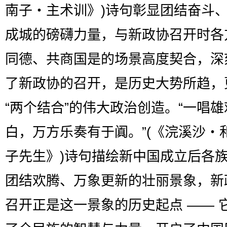
南子・主术训》)诗句彰显团结奋斗
成城的磅礴力量，与新政协召开时各
同德、共商国是的场景高度契合，深
了新政协的召开，是历史大势所趋，
“两个结合”的伟大政治创造。“一唱
白，万方乐奏有于阗。”(《浣溪沙・
子先生》)诗句描绘新中国成立后各
团结欢腾、万象更新的壮丽景象，新
召开正是这一景象的历史起点 —— 