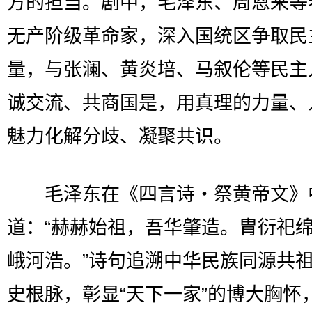
方的担当。剧中，毛泽东、周恩来等
无产阶级革命家，深入国统区争取民
量，与张澜、黄炎培、马叙伦等民主
诚交流、共商国是，用真理的力量、
魅力化解分歧、凝聚共识。
毛泽东在《四言诗・祭黄帝文》
道：“赫赫始祖，吾华肇造。胄衍祀
峨河浩。”诗句追溯中华民族同源共
史根脉，彰显“天下一家”的博大胸怀