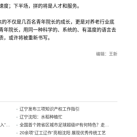
度；下半场，拼的将是人才和服务。
焦的不仅是几百名青年院长的成长，更是对养老行业底
青年院长，用同一种科学的、系统的、有温度的语言去
质，或许将被重新书写。
编辑：王新
辽宁发布三项知识产权工作指引
辽宁沈阳：水稻种植忙
“38+1”！沈阳文旅听劝、宠客，又一景区加入“东北超”优惠名单！
全国首个跨省区城市足球超级IP有何特色？走进沈阳现场去看看
20余项“辽工辽作”亮相沈阳 展现优秀传统工艺