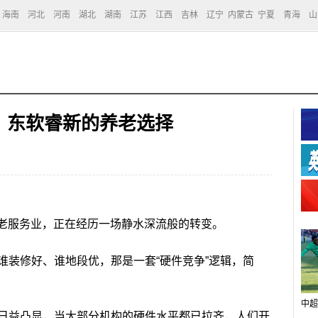
海南
河北
河南
湖北
湖南
江苏
江西
吉林
辽宁
内蒙古
宁夏
青海
山
：东软睿新的养老选择
老服务业，正在经历一场静水深流般的转变。
装修好、谁地段优，那是一套“硬件竞争”逻辑，简
中超
益凸显，当大部分机构的硬件水平都已拉齐，人们开