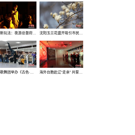
沈阳新玩法：夜游总督府，当一回“赴宴者”
沈阳玉兰花盛开吸引市民打卡
辽宁歌舞团举办《古色·国宝辽宁》排练开放日活动
海外台胞赴辽“走亲” 共誓“和平初心”