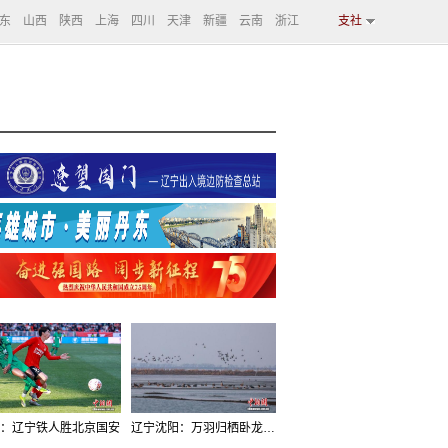
东
山西
陕西
上海
四川
天津
新疆
云南
浙江
支社
：辽宁铁人胜北京国安
辽宁沈阳：万羽归栖卧龙湖看群鸟齐飞