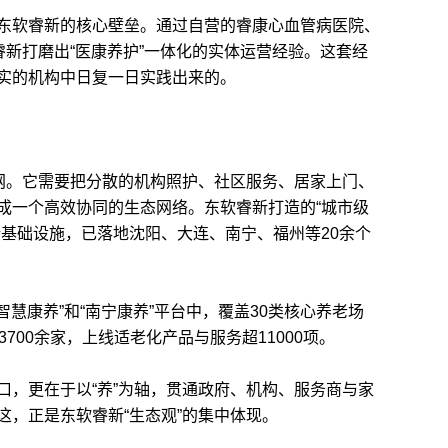
软睿新的核心壁垒。通过自营的睿康心血管病医院、
睿新打磨出“医康养护”一体化的实体运营经验。这套经
实的机构中日复一日实践出来的。
网。它需要把分散的机构照护、社区服务、居家上门、
成一个高效协同的生态网络。东软睿新打造的“城市级
新基础设施，已落地沈阳、大连、南宁、福州等20余个
慧康养”和“南宁康养”平台中，覆盖30类核心养老场
700余家，上线适老化产品与服务超11000项。
，更在于以“养”为轴，贯通政府、机构、服务商与家
这，正是东软睿新“生态观”的集中体现。