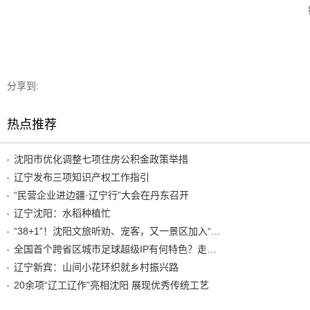
分享到:
热点推荐
沈阳市优化调整七项住房公积金政策举措
辽宁发布三项知识产权工作指引
“民营企业进边疆·辽宁行”大会在丹东召开
辽宁沈阳：水稻种植忙
“38+1”！沈阳文旅听劝、宠客，又一景区加入“东北超”优惠名单！
全国首个跨省区城市足球超级IP有何特色？走进沈阳现场去看看
辽宁新宾：山间小花环织就乡村振兴路
20余项“辽工辽作”亮相沈阳 展现优秀传统工艺