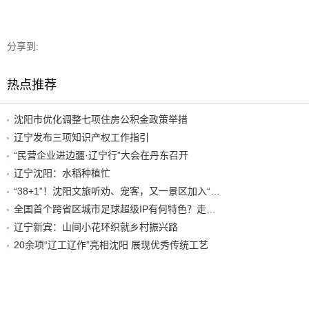
分享到:
热点推荐
沈阳市优化调整七项住房公积金政策举措
辽宁发布三项知识产权工作指引
“民营企业进边疆·辽宁行”大会在丹东召开
辽宁沈阳：水稻种植忙
“38+1”！沈阳文旅听劝、宠客，又一景区加入“东北超”优惠名单！
全国首个跨省区城市足球超级IP有何特色？走进沈阳现场去看看
辽宁新宾：山间小花环织就乡村振兴路
20余项“辽工辽作”亮相沈阳 展现优秀传统工艺