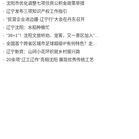
沈阳市优化调整七项住房公积金政策举措
辽宁发布三项知识产权工作指引
“民营企业进边疆·辽宁行”大会在丹东召开
辽宁沈阳：水稻种植忙
“38+1”！沈阳文旅听劝、宠客，又一景区加入“东北超”优惠名单！
全国首个跨省区城市足球超级IP有何特色？走进沈阳现场去看看
辽宁新宾：山间小花环织就乡村振兴路
20余项“辽工辽作”亮相沈阳 展现优秀传统工艺