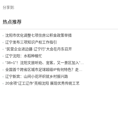
分享到:
热点推荐
沈阳市优化调整七项住房公积金政策举措
辽宁发布三项知识产权工作指引
“民营企业进边疆·辽宁行”大会在丹东召开
辽宁沈阳：水稻种植忙
“38+1”！沈阳文旅听劝、宠客，又一景区加入“东北超”优惠名单！
全国首个跨省区城市足球超级IP有何特色？走进沈阳现场去看看
辽宁新宾：山间小花环织就乡村振兴路
20余项“辽工辽作”亮相沈阳 展现优秀传统工艺