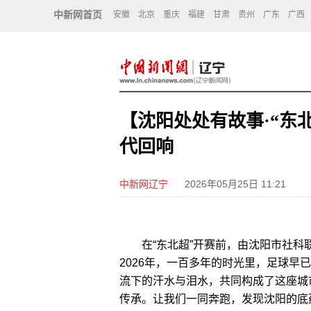
中新网首页
安徽
北京
重庆
福建
甘肃
贵州
广东
广西
【沈阳处处有故事·“东
代回响
中新网辽宁
2026年05月25日 11:21
在“东北超”开赛前，由沈阳市社科联策
2026年，一百多年的时光里，足球
流下的汗水与泪水，共同构成了这座城
传承。让我们一同奔跑，发现沈阳的底