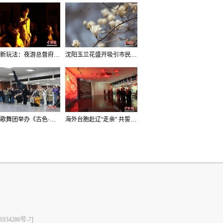
沈阳新玩法：夜游总督府，当一回“赴宴者”
沈阳玉兰花盛开吸引市民打卡
辽宁歌舞团举办《古色·国宝辽宁》排练开放日活动
海外台胞赴辽“走亲” 共誓“和平初心”
1034286号-7]