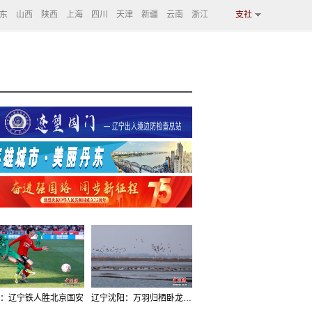
东
山西
陕西
上海
四川
天津
新疆
云南
浙江
支社
：辽宁铁人胜北京国安
辽宁沈阳：万羽归栖卧龙湖看群鸟齐飞