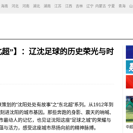
海南
河北
河南
湖北
湖南
江苏
江西
吉林
辽宁
内蒙古
宁夏
青海
山
北超”】：辽沈足球的历史荣光与时
划的“沈阳处处有故事”之“东北超”系列。从1912年到
早已刻进沈阳的城市基因。那些奔跑的身影、震天的呐喊、
市最动人的记忆，也见证沈阳这座“足球之城”的荣耀与
中超
蕴与活力，感受这座城市昂扬向前的精神脉搏。