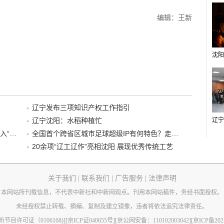
编辑：王新
辽宁发布三项知识产权工作指引
辽宁沈阳：水稻种植忙
“38+1”！沈阳文旅听劝、宠客，又一景区加入“东北超”优惠名单！
全国首个跨省区城市足球超级IP有何特色？走进沈阳现场去看看
20余项“辽工辽作”亮相沈阳 展现优秀传统工艺
关于我们
|
联系我们
|
广告服务
|
法律声明
本网站所刊载信息，不代表中新社和中新网观点。刊用本网站稿件，务经书面授权。
未经授权禁止转载、摘编、复制及建立镜像，违者将依法追究法律责任。
节目许可证（0106168)]
[京ICP证040655号]
[京公网安备：110102003042]
[京ICP备202