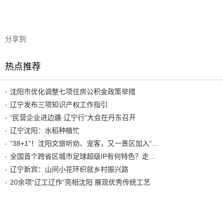
分享到:
热点推荐
沈阳市优化调整七项住房公积金政策举措
辽宁发布三项知识产权工作指引
“民营企业进边疆·辽宁行”大会在丹东召开
辽宁沈阳：水稻种植忙
“38+1”！沈阳文旅听劝、宠客，又一景区加入“东北超”优惠名单！
全国首个跨省区城市足球超级IP有何特色？走进沈阳现场去看看
辽宁新宾：山间小花环织就乡村振兴路
20余项“辽工辽作”亮相沈阳 展现优秀传统工艺