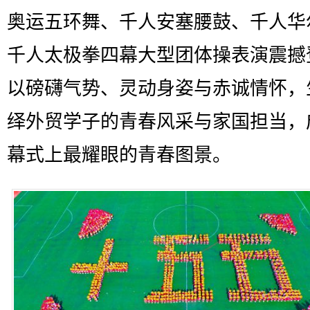
奥运五环舞、千人安塞腰鼓、千人华
千人太极拳四幕大型团体操表演震撼
以磅礴气势、灵动身姿与赤诚情怀，
绎外贸学子的青春风采与家国担当，
幕式上最耀眼的青春图景。