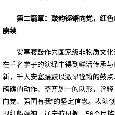
第二篇章：鼓韵铿锵向党，红色
赓续
安塞腰鼓作为国家级非物质文化
在千名学子的演绎中得到鲜活传承与
新，千人安塞腰鼓以激昂铿锵的鼓点
磅礴的动作、整齐划一的队形，诠释
向党、强国有我”的坚定信念。表演
现红船精神、辽宁航母舰、56个民