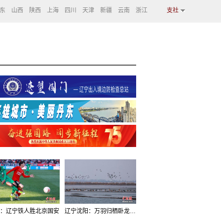
东
山西
陕西
上海
四川
天津
新疆
云南
浙江
支社
：辽宁铁人胜北京国安
辽宁沈阳：万羽归栖卧龙湖看群鸟齐飞