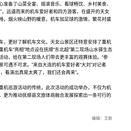
心准备了山菜全宴、摇滚音乐、看球畅饮、乡村美食、
餐”，远道而来的机车爱好者和四方游客，在盛开的天女
畅，烟火映山野的暖意，机车加足球的激情，繁花衬盛
，更好了解机车文化，天女山景区还特意安排了重机
机车“亮相”地点设在抚顺“东北超”第二现场山水驿生态
活动，给在第二现场人们带去更丰富的观赛体验。“参
可遇不可求。”来自大连的机车爱好者“大刘”对记者
滚，看演出真是太爽了，我们还会再来”。
机巡游活动的传统，此次活动的成功举办，不仅为机
，更为推动抚顺县文旅体商融合发展探索出一条可行的
编辑：王新