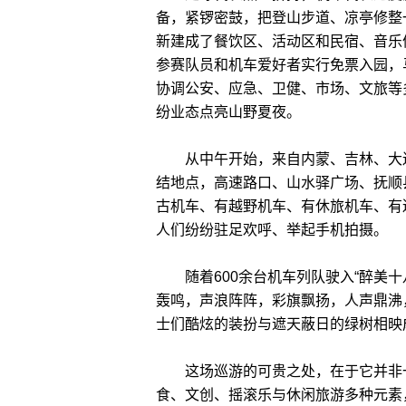
备，紧锣密鼓，把登山步道、凉亭修整
新建成了餐饮区、活动区和民宿、音乐
参赛队员和机车爱好者实行免票入园，
协调公安、应急、卫健、市场、文旅等
纷业态点亮山野夏夜。
从中午开始，来自内蒙、吉林、大连
结地点，高速路口、山水驿广场、抚顺
古机车、有越野机车、有休旅机车、有
人们纷纷驻足欢呼、举起手机拍摄。
随着600余台机车列队驶入“醉美十
轰鸣，声浪阵阵，彩旗飘扬，人声鼎沸
士们酷炫的装扮与遮天蔽日的绿树相映
这场巡游的可贵之处，在于它并非一
食、文创、摇滚乐与休闲旅游多种元素