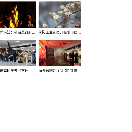
沈阳新玩法：夜游总督府，当一回“赴宴者”
沈阳玉兰花盛开吸引市民打卡
辽宁歌舞团举办《古色·国宝辽宁》排练开放日活动
海外台胞赴辽“走亲” 共誓“和平初心”