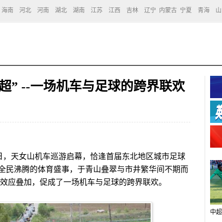
海南
河北
河南
湖北
湖南
江苏
江西
吉林
辽宁
内蒙古
宁夏
青海
山
超” --一场机车与足球的跨界联欢
3日，天女山机车巡游启幕，恰逢首届东北地区城市足球
全民沸腾的体育盛事，于青山叠翠与市井繁华间不期而
火”效应叠加，促成了一场机车与足球的跨界联欢。
中超