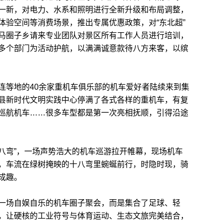
一新，对电力、水系和照明进行全新升级和布局调整，
体验空间等消费场景，推出专属优惠政策，对“东北超”
马圈子乡请来专业团队对景区所有工作人员进行培训，
多个部门为活动护航，以满满诚意款待八方来客，以缤
等地的40余家重机车俱乐部的机车爱好者陆续来到集
县新时代文明实践中心停满了各式各样的重机车，有复
巡航机车……很多车型都是第一次亮相抚顺，引得沿途
八弯”，一场声势浩大的机车巡游拉开帷幕，现场机车
，车流在绿树掩映的十八弯里蜿蜒前行，时隐时现，骑
成趣。
场自娱自乐的机车圈子聚会，而是集合了足球、轻
，让硬核的工业符号与体育运动、生态文旅完美结合，