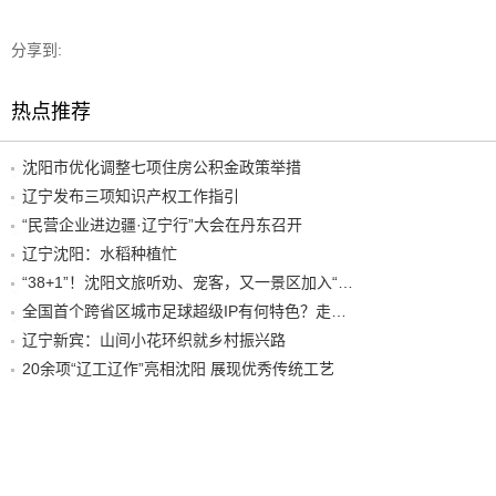
分享到:
热点推荐
沈阳市优化调整七项住房公积金政策举措
辽宁发布三项知识产权工作指引
“民营企业进边疆·辽宁行”大会在丹东召开
辽宁沈阳：水稻种植忙
“38+1”！沈阳文旅听劝、宠客，又一景区加入“东北超”优惠名单！
全国首个跨省区城市足球超级IP有何特色？走进沈阳现场去看看
辽宁新宾：山间小花环织就乡村振兴路
20余项“辽工辽作”亮相沈阳 展现优秀传统工艺