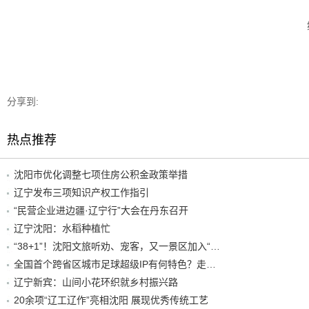
分享到:
热点推荐
沈阳市优化调整七项住房公积金政策举措
辽宁发布三项知识产权工作指引
“民营企业进边疆·辽宁行”大会在丹东召开
辽宁沈阳：水稻种植忙
“38+1”！沈阳文旅听劝、宠客，又一景区加入“东北超”优惠名单！
全国首个跨省区城市足球超级IP有何特色？走进沈阳现场去看看
辽宁新宾：山间小花环织就乡村振兴路
20余项“辽工辽作”亮相沈阳 展现优秀传统工艺