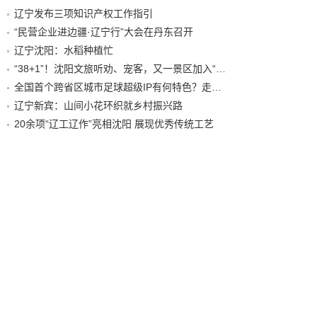
辽宁发布三项知识产权工作指引
“民营企业进边疆·辽宁行”大会在丹东召开
辽宁沈阳：水稻种植忙
“38+1”！沈阳文旅听劝、宠客，又一景区加入“东北超”优惠名单！
全国首个跨省区城市足球超级IP有何特色？走进沈阳现场去看看
辽宁新宾：山间小花环织就乡村振兴路
20余项“辽工辽作”亮相沈阳 展现优秀传统工艺