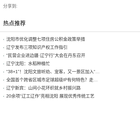
分享到:
热点推荐
沈阳市优化调整七项住房公积金政策举措
辽宁发布三项知识产权工作指引
“民营企业进边疆·辽宁行”大会在丹东召开
辽宁沈阳：水稻种植忙
“38+1”！沈阳文旅听劝、宠客，又一景区加入“东北超”优惠名单！
全国首个跨省区城市足球超级IP有何特色？走进沈阳现场去看看
辽宁新宾：山间小花环织就乡村振兴路
20余项“辽工辽作”亮相沈阳 展现优秀传统工艺