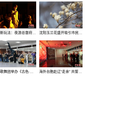
沈阳新玩法：夜游总督府，当一回“赴宴者”
沈阳玉兰花盛开吸引市民打卡
辽宁歌舞团举办《古色·国宝辽宁》排练开放日活动
海外台胞赴辽“走亲” 共誓“和平初心”