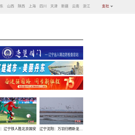
东
山西
陕西
上海
四川
天津
新疆
云南
浙江
支社
：辽宁铁人胜北京国安
辽宁沈阳：万羽归栖卧龙湖看群鸟齐飞