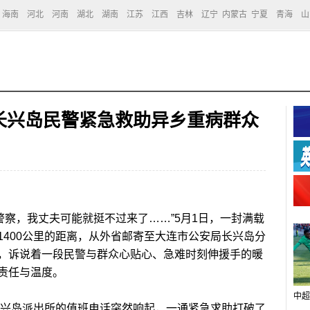
海南
河北
河南
湖北
湖南
江苏
江西
吉林
辽宁
内蒙古
宁夏
青海
山
连长兴岛民警紧急救助异乡重病群众
察，我丈夫可能就挺不过来了……”5月1日，一封满载
1400公里的距离，从外省邮寄至大连市公安局长兴岛分
，诉说着一段民警与群众心贴心、急难时刻伸援手的暖
责任与温度。
中超
兴岛派出所的值班电话突然响起，一通紧急求助打破了