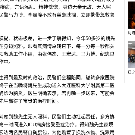
发疾病，言语混乱、精神恍惚，身边无亲无故、无人照
民警马力博、李鑫隆不敢有丝毫耽搁，立即携带急救装
糊、状态极差，进一步了解得知，今年50多岁的魏先
在身边照料。眼看其病情急转直下，每一分每一秒都关
项救助工作小组，由张伟杰、王宏达、马力博、纪忠良
作中。
得到最及时的救治，民警们全程陪同，辗转多家医院
终于在当晚将魏先生成功送入大连医科大学附属第二医
确诊为脑炎，医生明确表示，若再晚一步送来，可能会
先生赢得了宝贵的治疗时间。
虑到魏先生无人照料，民警们主动扛起责任，多方协
第一时间进入ICU病房接受重症治疗。得知魏先生家境
宏达两名民警自掏腰包，为他购置了换洗衣物、洗漱用