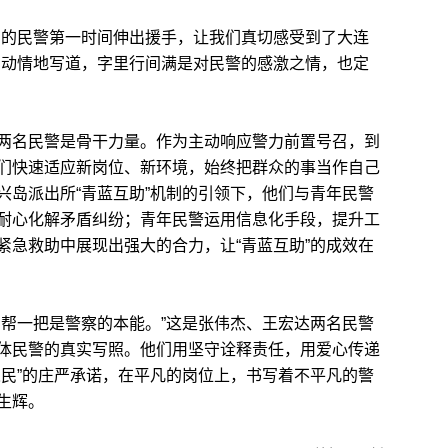
的民警第一时间伸出援手，让我们真切感受到了大连
中动情地写道，字里行间满是对民警的感激之情，也定
名民警是骨干力量。作为主动响应警力前置号召，到
们快速适应新岗位、新环境，始终把群众的事当作自己
兴岛派出所“青蓝互助”机制的引领下，他们与青年民警
耐心化解矛盾纠纷；青年民警运用信息化手段，提升工
紧急救助中展现出强大的合力，让“青蓝互助”的成效在
帮一把是警察的本能。”这是张伟杰、王宏达两名民警
体民警的真实写照。他们用坚守诠释责任，用爱心传递
人民”的庄严承诺，在平凡的岗位上，书写着不平凡的警
生辉。