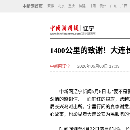
中新网首页
安徽
北京
重庆
福建
甘肃
贵州
广东
广西
1400公里的致谢！大
中新网辽宁
2026年05月08日 17:39
中新网辽宁新闻5月8日电 “要不是警
深情的感谢信、一面鲜红的锦旗，跨越
局长兴岛派出所。字里行间的真挚谢意
心故事，也彰显着大连公安为民服务的
时间回溯至4月22日清晨6时许，长