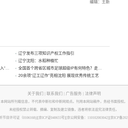
编辑：王新
辽宁发布三项知识产权工作指引
辽宁沈阳：水稻种植忙
“38+1”！沈阳文旅听劝、宠客，又一景区加入“东北超”优惠名单！
全国首个跨省区城市足球超级IP有何特色？走进沈阳现场去看看
20余项“辽工辽作”亮相沈阳 展现优秀传统工艺
关于我们
|
联系我们
|
广告服务
|
法律声明
本网站所刊载信息，不代表中新社和中新网观点。刊用本网站稿件，务经书面授权。
未经授权禁止转载、摘编、复制及建立镜像，违者将依法追究法律责任。
节目许可证（0106168)]
[京ICP证040655号]
[京公网安备：110102003042]
[京ICP备202