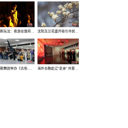
沈阳新玩法：夜游总督府，当一回“赴宴者”
沈阳玉兰花盛开吸引市民打卡
辽宁歌舞团举办《古色·国宝辽宁》排练开放日活动
海外台胞赴辽“走亲” 共誓“和平初心”