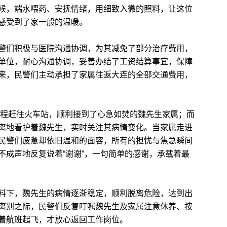
候，端水喂药、安抚情绪，用细致入微的照料，让这位
感受到了家一般的温暖。
们积极与医院沟通协调，为其减免了部分治疗费用，
单位，耐心沟通协调，妥善办结了工资结算事宜，保障
来，民警们主动承担了家属往返大连的全部交通费用，
程赶往火车站，顺利接到了心急如焚的魏先生家属；而
离地看护着魏先生，实时关注其病情变化。当家属走进
民警们疲惫却依旧温和的面容，所有的担忧与焦急瞬间
不成声地反复说着“谢谢”，一句简单的感谢，承载着最
下，魏先生的病情逐渐稳定，顺利脱离危险，达到出
离别之际，民警们反复叮嘱魏先生及家属注意休养、按
着航班起飞，才放心返回工作岗位。