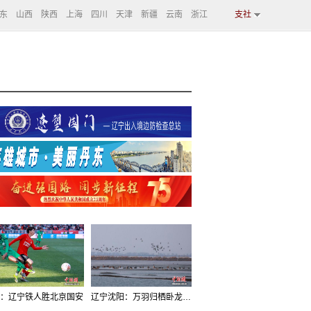
东
山西
陕西
上海
四川
天津
新疆
云南
浙江
支社
：辽宁铁人胜北京国安
辽宁沈阳：万羽归栖卧龙湖看群鸟齐飞