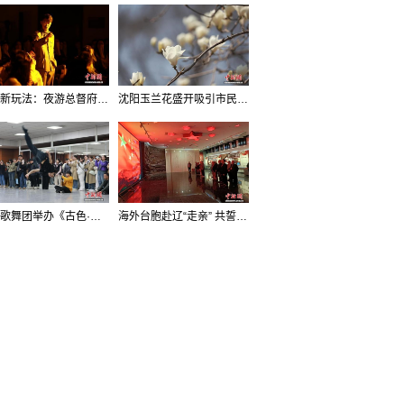
沈阳新玩法：夜游总督府，当一回“赴宴者”
沈阳玉兰花盛开吸引市民打卡
辽宁歌舞团举办《古色·国宝辽宁》排练开放日活动
海外台胞赴辽“走亲” 共誓“和平初心”