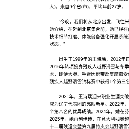
人)，来自9个省(市)，平均年龄27岁。
“今晚，我们将从北京出发，飞往米兰
她介绍，在赶到北京集合前，她已经在
技术细节打磨、体能储备强化开展系统
状态。”
出生于1999年的王诗瑀，2012
2016年转项投身残疾人越野滑雪与
术，即便大腿、手臂因绑带反复摩擦受
残疾人越野滑雪锦标赛中获得1个第三
2021年，王诗瑀迎来职业生涯突破
成为辽宁代表团的亮眼新星。2022年
个第八名的优异成绩。2024年，她在
2025年，她再创佳绩，在意大利残奥
十二届残运会暨第九届特奥会越野滑雪