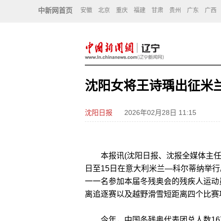
中新网首页
安徽
北京
重庆
福建
甘肃
贵州
广东
广西
沈阳女将王诗瑀出征米
沈阳日报
2026年02月28日 11:15
本报讯(沈阳日报、沈报全媒体主任记
日至15日在意大利米兰—科尔蒂纳举行
一一名参加本届冬残奥会的残疾人运动员
离追逐赛以及越野滑雪短距离四个比赛
今年，中国冬残奥代表团总人数167人