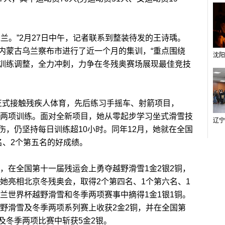
。”2月27日中午，记者联系到整装待发的王诗瑀。
内蒙古乌兰察布市进行了近一个月的集训，“重点围绕
训练调整，全力冲刺，力争在冬残奥赛场展现最佳竞技
年正式接触残疾人体育，先后练习手摇车、射箭项目，
冬季两项训练。面对全新项目，她从零起步学习坐式滑雪技
伤，仍坚持每日训练超10小时。同年12月，她就在全国
名、2个第五名的好成绩。
，在全国第十一届残运会上勇夺越野滑雪1金2银2铜，
，她亮相北京冬残奥会，取得2个第四名、1个第六名、1
芬兰世界杯越野滑雪和冬季两项赛事中摘得1金1银1铜。
越野滑雪及冬季两项系列赛上收获2金2铜，并在全国第
及冬季两项比赛中斩获5金2银。