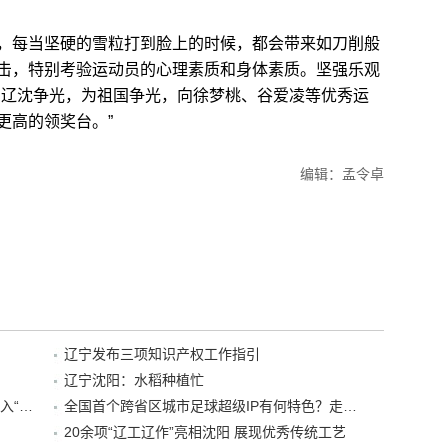
每当坚硬的雪粒打到脸上的时候，都会带来如刀削般
击，特别考验运动员的心理素质和身体素质。坚强乐观
为辽沈争光，为祖国争光，向徐梦桃、谷爱凌等优秀运
更高的领奖台。”
编辑：孟令卓
辽宁发布三项知识产权工作指引
辽宁沈阳：水稻种植忙
“38+1”！沈阳文旅听劝、宠客，又一景区加入“东北超”优惠名单！
全国首个跨省区城市足球超级IP有何特色？走进沈阳现场去看看
20余项“辽工辽作”亮相沈阳 展现优秀传统工艺