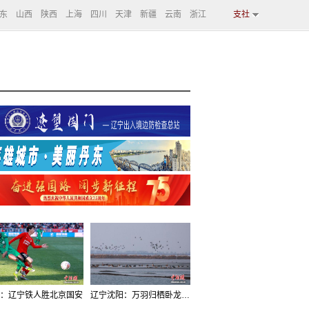
东
山西
陕西
上海
四川
天津
新疆
云南
浙江
支社
：辽宁铁人胜北京国安
辽宁沈阳：万羽归栖卧龙湖看群鸟齐飞