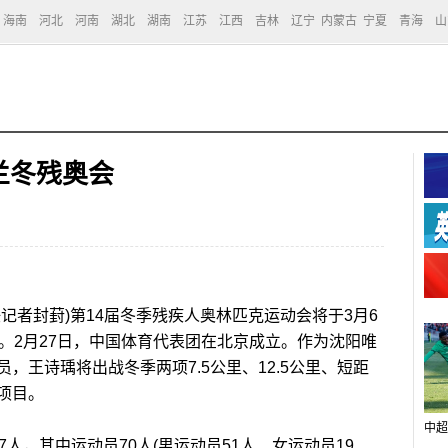
海南
河北
河南
湖北
湖南
江苏
江西
吉林
辽宁
内蒙古
宁夏
青海
山
兰冬残奥会
者封葑)第14届冬季残疾人奥林匹克运动会将于3月6
。2月27日，中国体育代表团在北京成立。作为沈阳唯
，王诗瑀将出战冬季两项7.5公里、12.5公里、短距
项目。
中超
，其中运动员70人(男运动员51人、女运动员19