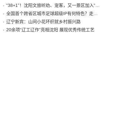
“38+1”！沈阳文旅听劝、宠客，又一景区加入“东北超”优惠名单！
全国首个跨省区城市足球超级IP有何特色？走进沈阳现场去看看
辽宁新宾：山间小花环织就乡村振兴路
20余项“辽工辽作”亮相沈阳 展现优秀传统工艺