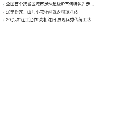
全国首个跨省区城市足球超级IP有何特色？走进沈阳现场去看看
辽宁新宾：山间小花环织就乡村振兴路
20余项“辽工辽作”亮相沈阳 展现优秀传统工艺