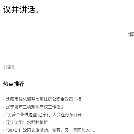
议并讲话。
编
分享到:
热点推荐
沈阳市优化调整七项住房公积金政策举措
辽宁发布三项知识产权工作指引
“民营企业进边疆·辽宁行”大会在丹东召开
辽宁沈阳：水稻种植忙
“38+1”！沈阳文旅听劝、宠客，又一景区加入“东北超”优惠名单！