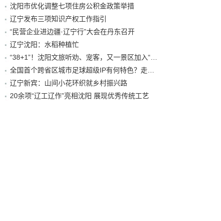
沈阳市优化调整七项住房公积金政策举措
辽宁发布三项知识产权工作指引
“民营企业进边疆·辽宁行”大会在丹东召开
辽宁沈阳：水稻种植忙
“38+1”！沈阳文旅听劝、宠客，又一景区加入“东北超”优惠名单！
全国首个跨省区城市足球超级IP有何特色？走进沈阳现场去看看
辽宁新宾：山间小花环织就乡村振兴路
20余项“辽工辽作”亮相沈阳 展现优秀传统工艺