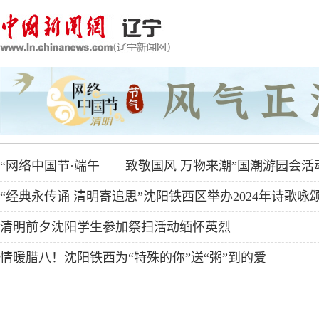
“网络中国节·端午——致敬国风 万物来潮”国潮游园会活
“经典永传诵 清明寄追思”沈阳铁西区举办2024年诗歌咏
清明前夕沈阳学生参加祭扫活动缅怀英烈
情暖腊八！沈阳铁西为“特殊的你”送“粥”到的爱