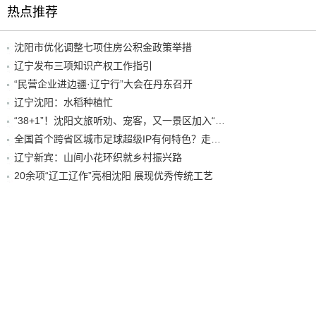
热点推荐
沈阳市优化调整七项住房公积金政策举措
辽宁发布三项知识产权工作指引
“民营企业进边疆·辽宁行”大会在丹东召开
辽宁沈阳：水稻种植忙
“38+1”！沈阳文旅听劝、宠客，又一景区加入“东北超”优惠名单！
全国首个跨省区城市足球超级IP有何特色？走进沈阳现场去看看
辽宁新宾：山间小花环织就乡村振兴路
20余项“辽工辽作”亮相沈阳 展现优秀传统工艺