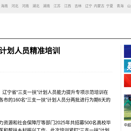
海南
河北
河南
湖北
湖南
江苏
江西
吉林
辽宁
内蒙古
宁夏
青海
山
”计划人员精准培训
，辽宁省“三支一扶”计划人员能力提升专项示范培训在
市的160名“三支一扶”计划人员分两批进行为期6天的
源和社会保障厅等部门2025年共招募500名高校毕
中超
医和帮扶乡村振兴工作。此次培训紧盯“三支一扶”计划