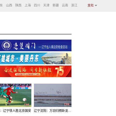
东
山西
陕西
上海
四川
天津
新疆
云南
浙江
支社
：辽宁铁人胜北京国安
辽宁沈阳：万羽归栖卧龙湖看群鸟齐飞