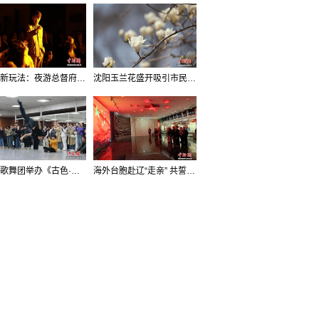
沈阳新玩法：夜游总督府，当一回“赴宴者”
沈阳玉兰花盛开吸引市民打卡
辽宁歌舞团举办《古色·国宝辽宁》排练开放日活动
海外台胞赴辽“走亲” 共誓“和平初心”