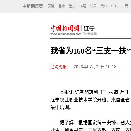
中新网首页
安徽
北京
重庆
福建
甘肃
贵州
广东
广西
我省为160名“三支一扶
辽沈晚报
2026年07月09日 10:18
本报讯 记者赫巍利 王迪报道 近日
辽宁农业职业技术学院开班，来自全省各
集中培训。
据了解，根据国家统一安排，省人力资
业生，到乡村基层开展支教、支农、支