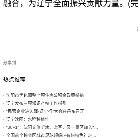
融合，为辽宁全面振兴贡献力量。(完
分享到:
热点推荐
沈阳市优化调整七项住房公积金政策举措
辽宁发布三项知识产权工作指引
“民营企业进边疆·辽宁行”大会在丹东召开
辽宁沈阳：水稻种植忙
“38+1”！沈阳文旅听劝、宠客，又一景区加入“东北超”优惠名单！
全国首个跨省区城市足球超级IP有何特色？走进沈阳现场去看看