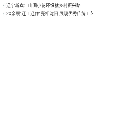
辽宁新宾：山间小花环织就乡村振兴路
20余项“辽工辽作”亮相沈阳 展现优秀传统工艺