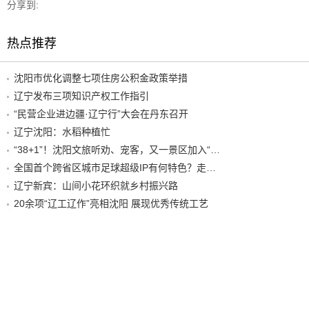
分享到:
热点推荐
沈阳市优化调整七项住房公积金政策举措
辽宁发布三项知识产权工作指引
“民营企业进边疆·辽宁行”大会在丹东召开
辽宁沈阳：水稻种植忙
“38+1”！沈阳文旅听劝、宠客，又一景区加入“东北超”优惠名单！
全国首个跨省区城市足球超级IP有何特色？走进沈阳现场去看看
辽宁新宾：山间小花环织就乡村振兴路
20余项“辽工辽作”亮相沈阳 展现优秀传统工艺