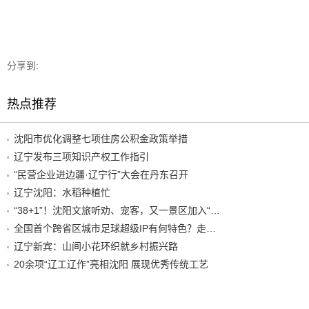
分享到:
热点推荐
沈阳市优化调整七项住房公积金政策举措
辽宁发布三项知识产权工作指引
“民营企业进边疆·辽宁行”大会在丹东召开
辽宁沈阳：水稻种植忙
“38+1”！沈阳文旅听劝、宠客，又一景区加入“东北超”优惠名单！
全国首个跨省区城市足球超级IP有何特色？走进沈阳现场去看看
辽宁新宾：山间小花环织就乡村振兴路
20余项“辽工辽作”亮相沈阳 展现优秀传统工艺