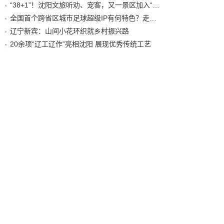
“38+1”！沈阳文旅听劝、宠客，又一景区加入“东北超”优惠名单！
全国首个跨省区城市足球超级IP有何特色？走进沈阳现场去看看
辽宁新宾：山间小花环织就乡村振兴路
20余项“辽工辽作”亮相沈阳 展现优秀传统工艺