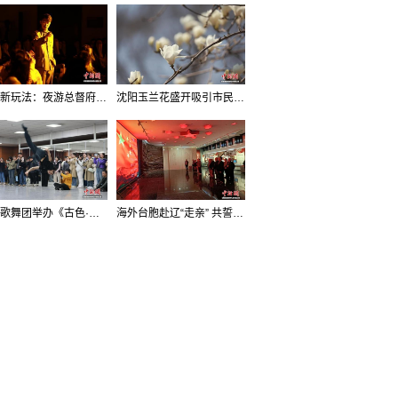
沈阳新玩法：夜游总督府，当一回“赴宴者”
沈阳玉兰花盛开吸引市民打卡
辽宁歌舞团举办《古色·国宝辽宁》排练开放日活动
海外台胞赴辽“走亲” 共誓“和平初心”