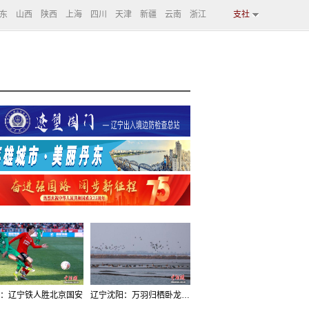
东
山西
陕西
上海
四川
天津
新疆
云南
浙江
支社
：辽宁铁人胜北京国安
辽宁沈阳：万羽归栖卧龙湖看群鸟齐飞