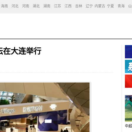
海南
河北
河南
湖北
湖南
江苏
江西
吉林
辽宁
内蒙古
宁夏
青海
山
坛在大连举行
中超