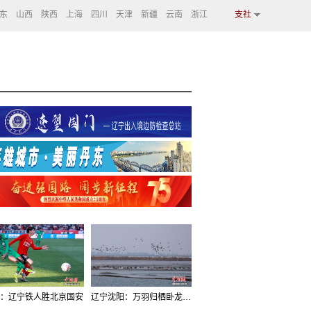
东
山西
陕西
上海
四川
天津
新疆
云南
浙江
支社
：辽宁铁人胜北京国安
辽宁沈阳：万羽归栖卧龙湖看群鸟齐飞