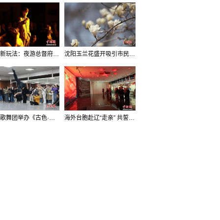
沈阳新玩法：夜游总督府，当一回“赴宴者”
沈阳玉兰花盛开吸引市民打卡
辽宁歌舞团举办《古色·国宝辽宁》排练开放日活动
海外台胞赴辽“走亲” 共誓“和平初心”