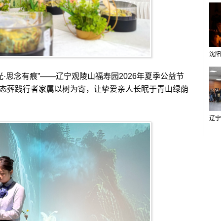
·思念有痕”——辽宁观陵山福寿园2026年夏季公益节
生态葬践行者家属以树为寄，让挚爱亲人长眠于青山绿荫