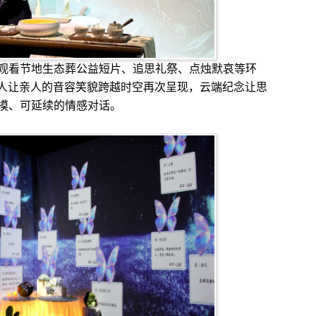
看节地生态葬公益短片、追思礼祭、点烛默哀等环
字人让亲人的音容笑貌跨越时空再次呈现，云端纪念让思
摸、可延续的情感对话。