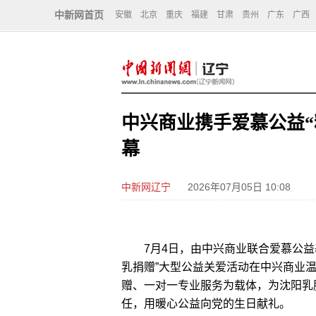
中新网首页
安徽
北京
重庆
福建
甘肃
贵州
广东
广西
中兴商业携手爱慕公益“
幕
中新网辽宁
2026年07月05日 10:08
7月4日，由中兴商业联合爱慕公益基
乳捐赠”大型公益关爱活动在中兴商业
赠、一对一专业服务为载体，为沈阳乳
任，用暖心公益向党的生日献礼。