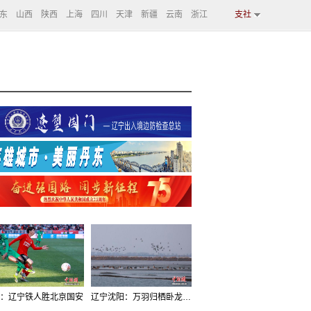
东
山西
陕西
上海
四川
天津
新疆
云南
浙江
支社
：辽宁铁人胜北京国安
辽宁沈阳：万羽归栖卧龙湖看群鸟齐飞