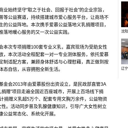
业始终坚守“取之于社会、回报于社会”的企业宗旨，
普等公益赛道，持续搭建城市爱心服务平台，让商场不
生的公益阵地。本次携手爱慕公益落地义乳捐赠项目，
准落地暖心服务的又一次公益实践。
本次专项捐赠100套专业义乳，嘉宾现场为受助女性
放，本次活动全程配套一对一专业测体服务，依托爱慕
定制适配方案，兼顾身体舒适与心理慰藉，真正做到按
体态自信，从容拥抱全新生活。
会2013年由爱慕股份出资设立，是民政部直管3A
乳捐赠”项目走遍全国近百座城市，开展上百场线下捐
累计捐赠义乳超5万个、配套专用文胸万余件，公益物资
女性。活动同步普及乳腺健康知识，引导广大女性树立
康公益常态化、系统化开展。