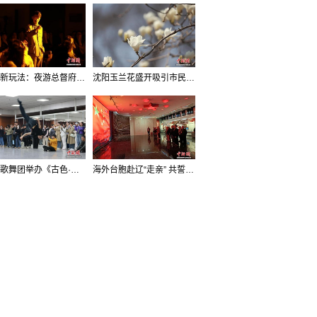
沈阳新玩法：夜游总督府，当一回“赴宴者”
沈阳玉兰花盛开吸引市民打卡
辽宁歌舞团举办《古色·国宝辽宁》排练开放日活动
海外台胞赴辽“走亲” 共誓“和平初心”