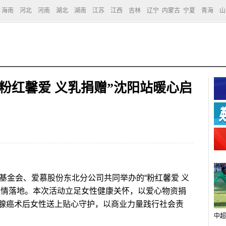
海南
河北
河南
湖北
湖南
江苏
江西
吉林
辽宁
内蒙古
宁夏
青海
山
粉红馨爱 义乳捐赠”沈阳站暖心启
金会、爱慕股份东北分公司共同举办的“粉红馨爱 义
温情落地。本次活动立足女性健康关怀，以爱心物资捐
腺癌术后女性送上贴心守护，以商业力量践行社会责
中超