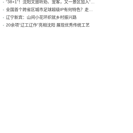
“38+1”！沈阳文旅听劝、宠客，又一景区加入“东北超”优惠名单！
全国首个跨省区城市足球超级IP有何特色？走进沈阳现场去看看
辽宁新宾：山间小花环织就乡村振兴路
20余项“辽工辽作”亮相沈阳 展现优秀传统工艺