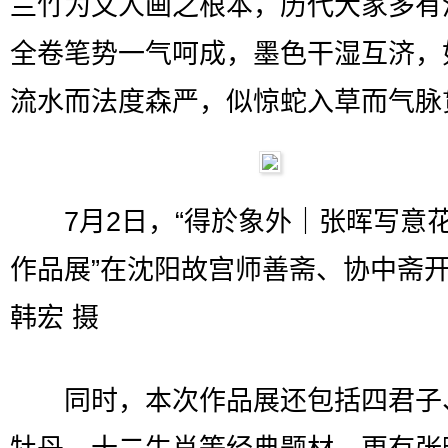
兰竹为文人画之根本，历代大家多有
全卷笔势一气呵成，墨色干湿互济，
流水而法度森严，似惊蛇入草而气脉
7月2日，“得於象外｜张晖写意
作品展”在沈阳故宫师善斋、协中斋
韩宏 摄
同时，本次作品展还包括四君子