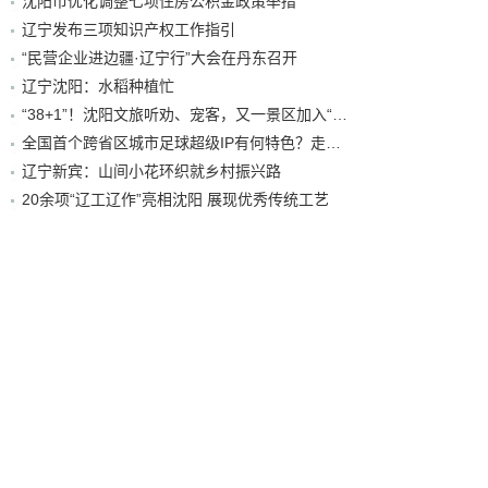
沈阳市优化调整七项住房公积金政策举措
辽宁发布三项知识产权工作指引
“民营企业进边疆·辽宁行”大会在丹东召开
辽宁沈阳：水稻种植忙
“38+1”！沈阳文旅听劝、宠客，又一景区加入“东北超”优惠名单！
全国首个跨省区城市足球超级IP有何特色？走进沈阳现场去看看
辽宁新宾：山间小花环织就乡村振兴路
20余项“辽工辽作”亮相沈阳 展现优秀传统工艺