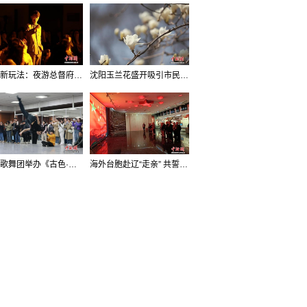
沈阳新玩法：夜游总督府，当一回“赴宴者”
沈阳玉兰花盛开吸引市民打卡
辽宁歌舞团举办《古色·国宝辽宁》排练开放日活动
海外台胞赴辽“走亲” 共誓“和平初心”