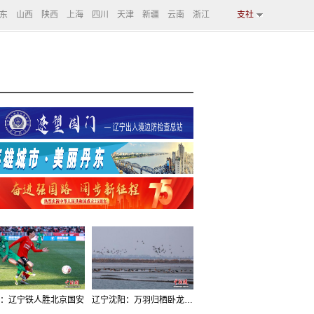
东
山西
陕西
上海
四川
天津
新疆
云南
浙江
支社
：辽宁铁人胜北京国安
辽宁沈阳：万羽归栖卧龙湖看群鸟齐飞