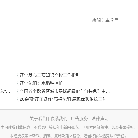
编辑：孟令卓
辽宁发布三项知识产权工作指引
辽宁沈阳：水稻种植忙
“38+1”！沈阳文旅听劝、宠客，又一景区加入“东北超”优惠名单！
全国首个跨省区城市足球超级IP有何特色？走进沈阳现场去看看
20余项“辽工辽作”亮相沈阳 展现优秀传统工艺
关于我们
|
联系我们
|
广告服务
|
法律声明
本网站所刊载信息，不代表中新社和中新网观点。刊用本网站稿件，务经书面授权。
未经授权禁止转载、摘编、复制及建立镜像，违者将依法追究法律责任。