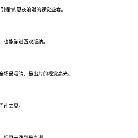
引蝶”的夏夜浪漫的视觉盛宴。
，也能蹦进西双版纳。
场最吸睛、最出片的视觉高光。
浑南之夏。
，把夏天泼到最高潮。