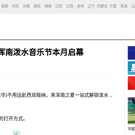
海南
河北
河南
湖北
湖南
江苏
江西
吉林
辽宁
内蒙古
宁夏
青海
山
浪 浑南泼水音乐节本月启幕
华)不用远赴西双版纳，来浑南之夏一站式解锁泼水 、
的打开方式。
中超