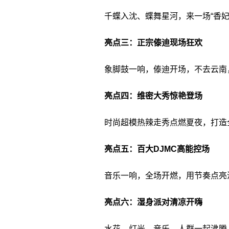
千蝶入沈、蝶舞星河，来一场“香妃
亮点三：正宗傣迪现场狂欢
象脚鼓一响，傣迪开场，不去云南
亮点四：维密大秀惊艳登场
时尚超模热辣走秀点燃夏夜，打造全
亮点五：百大DJMC高能控场
音乐一响，全场开燃，用节奏点亮
亮点六：湿身派对清凉开嗨
水花、灯光、音乐、人群一起沸腾