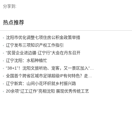
分享到:
热点推荐
沈阳市优化调整七项住房公积金政策举措
辽宁发布三项知识产权工作指引
“民营企业进边疆·辽宁行”大会在丹东召开
辽宁沈阳：水稻种植忙
“38+1”！沈阳文旅听劝、宠客，又一景区加入“东北超”优惠名单！
全国首个跨省区城市足球超级IP有何特色？走进沈阳现场去看看
辽宁新宾：山间小花环织就乡村振兴路
20余项“辽工辽作”亮相沈阳 展现优秀传统工艺